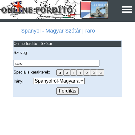
Spanyol - Magyar Szótár | raro
Online fordító - Szótár
Szöveg:
Speciális karakterek:
Irány: