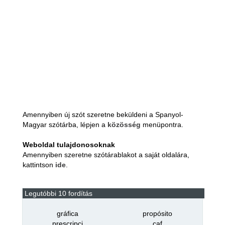
Amennyiben új szót szeretne beküldeni a Spanyol-
Magyar szótárba, lépjen a
közösség
menüpontra.
Weboldal tulajdonosoknak
Amennyiben szeretne szótárablakot a saját oldalára,
kattintson
ide
.
Legutóbbi 10 fordítás
gráfica
propósito
prescripci
caf