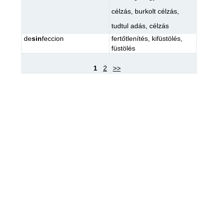
célzás
,
burkolt célzás
,
tudtul adás
,
célzás
de
sin
feccion
fertőtlenítés
,
kifüstölés
,
füstölés
1
2
>>