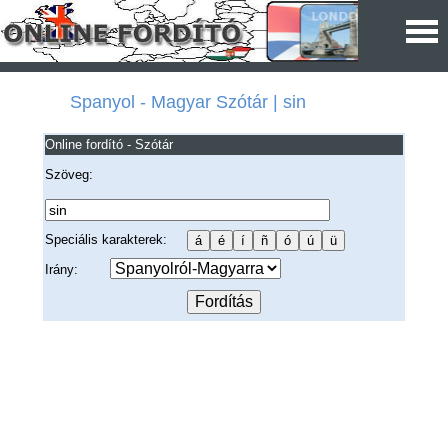
Spanyol - Magyar Szótár | sin
Online fordító - Szótár
Szöveg:
Speciális karakterek:
Irány: