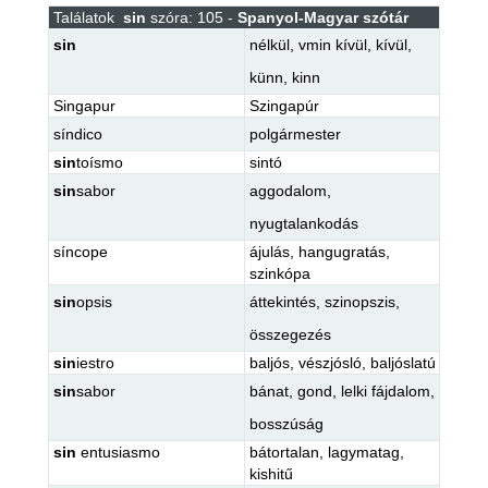
Találatok
sin
szóra: 105 -
Spanyol-Magyar szótár
sin
nélkül
,
vmin kívül
,
kívül
,
künn
,
kinn
Singapur
Szingapúr
síndico
polgármester
sin
toísmo
sintó
sin
sabor
aggodalom
,
nyugtalankodás
síncope
ájulás
,
hangugratás
,
szinkópa
sin
opsis
áttekintés
,
szinopszis
,
összegezés
sin
iestro
baljós
,
vészjósló
,
baljóslatú
sin
sabor
bánat
,
gond
,
lelki fájdalom
,
bosszúság
sin
entusiasmo
bátortalan
,
lagymatag
,
kishitű