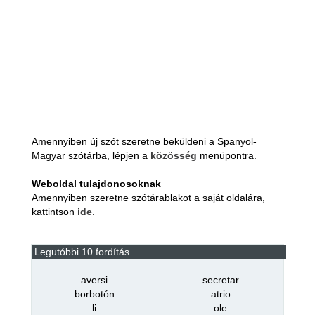
Amennyiben új szót szeretne beküldeni a Spanyol-
Magyar szótárba, lépjen a
közösség
menüpontra.
Weboldal tulajdonosoknak
Amennyiben szeretne szótárablakot a saját oldalára,
kattintson
ide
.
Legutóbbi 10 fordítás
aversi
secretar
borbotón
atrio
li
ole