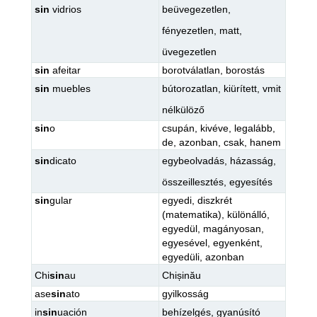
sin
vidrios
beüvegezetlen
,
fényezetlen
,
matt
,
üvegezetlen
sin
afeitar
borotválatlan
,
borostás
sin
muebles
bútorozatlan
,
kiürített
,
vmit
nélkülöző
sin
o
csupán
,
kivéve
,
legalább
,
de
,
azonban
,
csak
,
hanem
sin
dicato
egybeolvadás
,
házasság
,
összeillesztés
,
egyesítés
sin
gular
egyedi
,
diszkrét
(matematika)
,
különálló
,
egyedül
,
magányosan
,
egyesével
,
egyenként
,
egyedüli
,
azonban
Chi
sin
au
Chișinău
ase
sin
ato
gyilkosság
in
sin
uación
behízelgés
,
gyanúsító