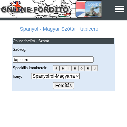
Spanyol - Magyar Szótár | tapicero
Online fordító - Szótár
Szöveg:
Speciális karakterek:
Irány: