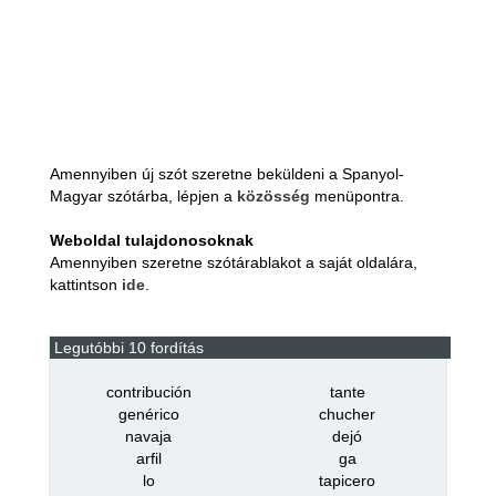
Amennyiben új szót szeretne beküldeni a Spanyol-
Magyar szótárba, lépjen a
közösség
menüpontra.
Weboldal tulajdonosoknak
Amennyiben szeretne szótárablakot a saját oldalára,
kattintson
ide
.
Legutóbbi 10 fordítás
contribución
tante
genérico
chucher
navaja
dejó
arfil
ga
lo
tapicero